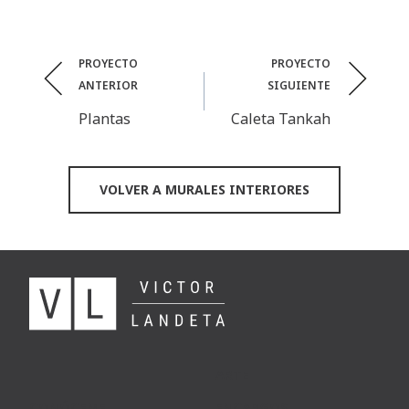
Post
PROYECTO
PROYECTO
ANTERIOR
SIGUIENTE
navigation
Plantas
Caleta Tankah
VOLVER A MURALES INTERIORES
ARTE
CONÓCEME
ENCARGOS