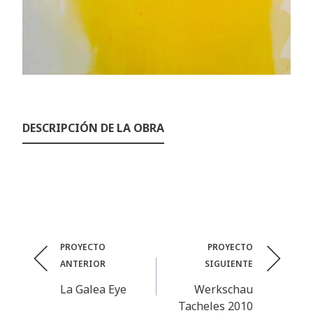
DESCRIPCIÓN DE LA OBRA
Post
PROYECTO
PROYECTO
ANTERIOR
SIGUIENTE
navigation
La Galea Eye
Werkschau
Tacheles 2010