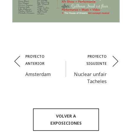
Post
PROYECTO
PROYECTO
ANTERIOR
SIGUIENTE
navigation
Amsterdam
Nuclear unfair
Tacheles
VOLVER A
EXPOSICIONES