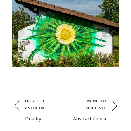
Post
PROYECTO
PROYECTO
ANTERIOR
SIGUIENTE
navigation
Duality
Abstract Zebra