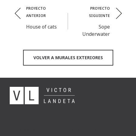
Post
PROYECTO
PROYECTO
ANTERIOR
SIGUIENTE
navigation
House of cats
Sope
Underwater
VOLVER A MURALES EXTERIORES
ARTE
CONÓCEME
ENCARGOS