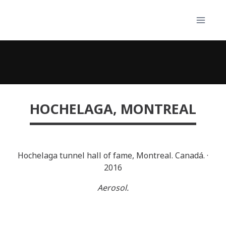
Skip
to
content
HOCHELAGA, MONTREAL
Hochelaga tunnel hall of fame, Montreal. Canadá.
·
2016
Aerosol.