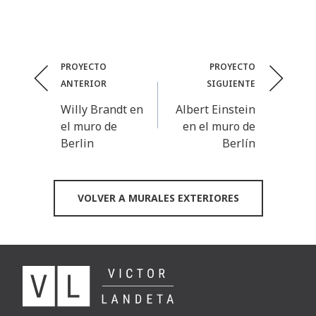
Post
PROYECTO
PROYECTO
ANTERIOR
SIGUIENTE
navigation
Willy Brandt en
Albert Einstein
el muro de
en el muro de
Berlin
Berlín
VOLVER A MURALES EXTERIORES