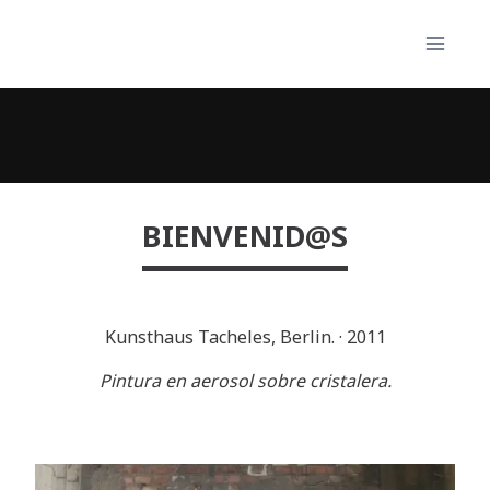
Skip
to
content
BIENVENID@S
Kunsthaus Tacheles, Berlin.
·
2011
Pintura en aerosol sobre cristalera.